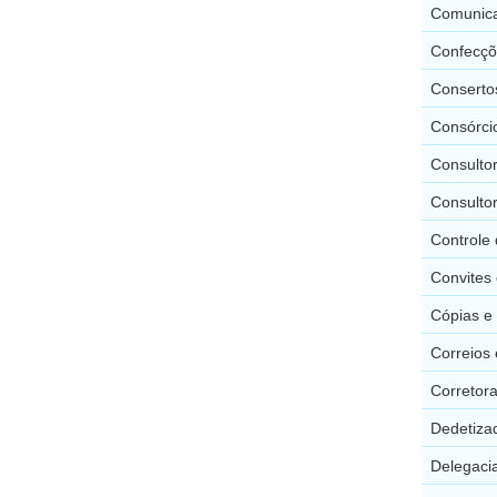
Comunica
Confecçõ
Conserto
Consórci
Consultor
Consulto
Controle 
Convites 
Cópias e
Correios 
Corretora
Dedetiza
Delegacia