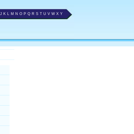
J
K
L
M
N
O
P
Q
R
S
T
U
V
W
X
Y