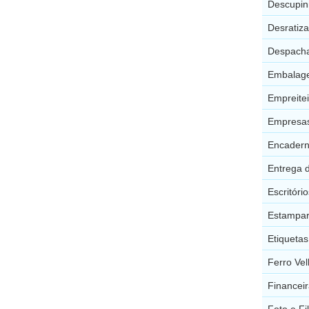
Descupin
Desratiza
Despacha
Embalage
Empreitei
Empresas
Encadern
Entrega 
Escritóri
Estampar
Etiquetas
Ferro Vel
Financeir
Foto e F