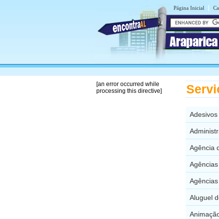
|
Página Inicial
Ca
Araparic
[an error occurred while
Servi
processing this directive]
Adesivos
Administ
Agência 
Agências
Agências 
Aluguel d
Animação