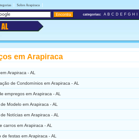
|
|
tegorias
Sobre Arapiraca
A
B
C
D
E
F
G
H
I
categorias:
a
AL
ços em Arapiraca
 em Arapiraca - AL
ração de Condomínios em Arapiraca - AL
de empregos em Arapiraca - AL
 de Modelo em Arapiraca - AL
de Notícias em Arapiraca - AL
e carros em Arapiraca - AL
 de festas em Arapiraca - AL