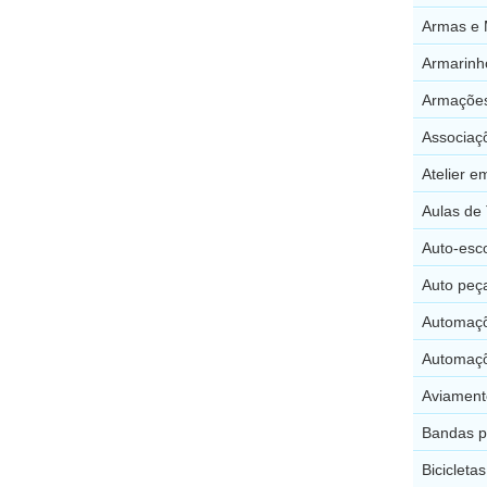
Armas e 
Armarinh
Armações
Associaç
Atelier e
Aulas de 
Auto-esco
Auto peç
Automaçõ
Automaçõ
Aviament
Bandas p
Bicicleta