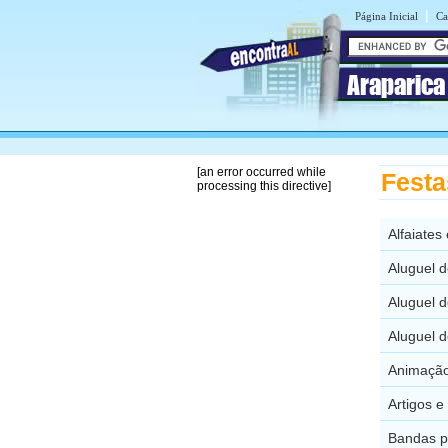
|
Página Inicial
Ca
Araparic
[an error occurred while
Festa
processing this directive]
Alfaiates
Aluguel d
Aluguel d
Aluguel d
Animação
Artigos e
Bandas p