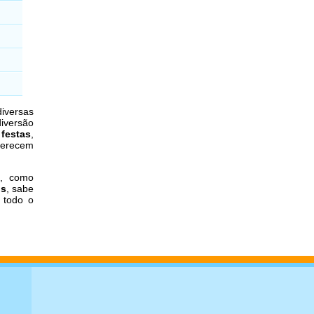
iversas
iversão
 festas
,
erecem
a, como
os
, sabe
 todo o