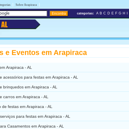
|
|
tegorias
Sobre Arapiraca
A
B
C
D
E
F
G
H
I
categorias:
a
AL
s e Eventos em Arapiraca
 em Arapiraca - AL
e acessórios para festas em Arapiraca - AL
e brinquedos em Arapiraca - AL
e carros em Arapiraca - AL
 de festas em Arapiraca - AL
 serviços para festas em Arapiraca - AL
ara Casamentos em Arapiraca - AL