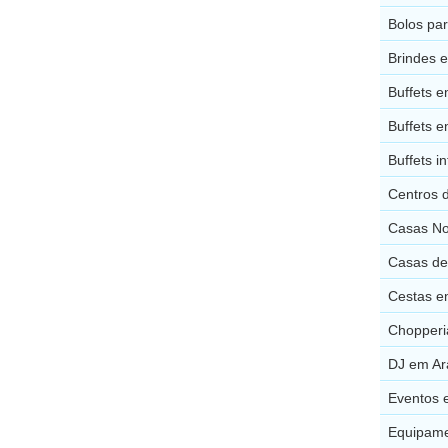
Bolos par
Brindes e
Buffets e
Buffets e
Buffets i
Centros 
Casas No
Casas de
Cestas e
Chopperi
DJ em Ar
Eventos 
Equipame