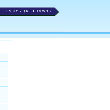
J
K
L
M
N
O
P
Q
R
S
T
U
V
W
X
Y