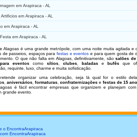
ilmagem em Arapiraca - AL
Artificios em Arapiraca - AL
o em Arapiraca - AL
Festa em Arapiraca - AL
e Alagoas é uma grande metrópole, com uma noite muita agitada e d
as de passeios, espaços para
festas e eventos
e para quem gosta de d
imento. O que não falta em Alagoas, definitivamente, são
salões de
para eventos
como
sítios
,
clubes
,
baladas
e
bufês
que of
ão, requinte, luxo, charme e muita sofisticação.
etende organizar uma celebração, seja lá qual for o estilo del
os
,
aniversários
,
formaturas
,
confraternizações
e
festas de 15 an
agoas é fácil encontrar empresas que organizem e planejam com
m grande evento.
e o EncontraArapiraca
 com EncontraArapiraca