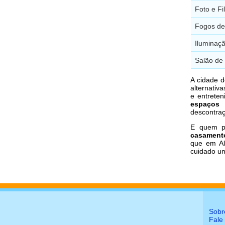
Foto e F
Fogos de 
Iluminaçã
Salão de 
A cidade d
alternativ
e entreten
espaços 
descontraç
E quem pr
casament
que em Al
cuidado u
Sobr
Fale