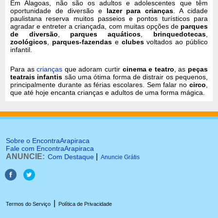
Em Alagoas, não são os adultos e adolescentes que têm
oportunidade de diversão e
lazer para crianças
. A cidade
paulistana reserva muitos passeios e pontos turísticos para
agradar e entreter a criançada, com muitas opções de
parques
de diversão
,
parques aquáticos
,
brinquedotecas
,
zoológicos
,
parques-fazendas
e
clubes
voltados ao público
infantil.
Para as
crianças
que adoram curtir
cinema e teatro
, as
peças
teatrais infantis
são uma ótima forma de distrair os pequenos,
principalmente durante as férias escolares. Sem falar no
circo
,
que até hoje encanta crianças e adultos de uma forma mágica.
Sobre o EncontraArapiraca
Fale com EncontraArapiraca
ANUNCIE:
|
Com Destaque
Anuncie Grátis
|
Termos do Serviço
Política de Privacidade